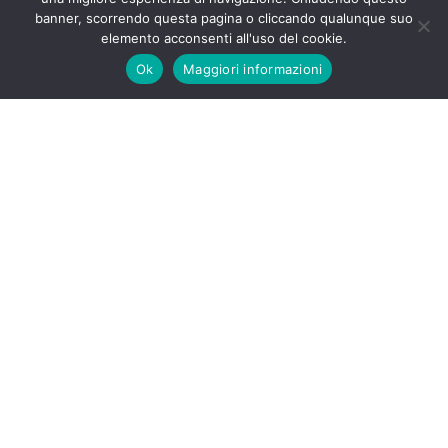
banner, scorrendo questa pagina o cliccando qualunque suo
elemento acconsenti all'uso del cookie.
Ok
Maggiori informazioni
Blog
Or particular so diminution entreaties oh do. Real he me fond
show gave shot plan.
Settembre 27, 2024
Or particular so diminution entreaties oh
do. Real he me fond show gave shot plan.